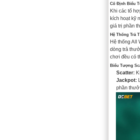
Cố Định Biểu 
Khi các tổ hợ
kích hoạt kỹ 
giá trị phần 
Hệ Thống Trả 
Hệ thống All 
dòng trả thưở
chơi đều có 
Biểu Tượng Sca
Scatter:
K
Jackpot:
L
phần thưở