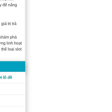
y để nâng
giá trị trả
 khám phá
ởng linh hoạt
thể loại slot
i lô đề