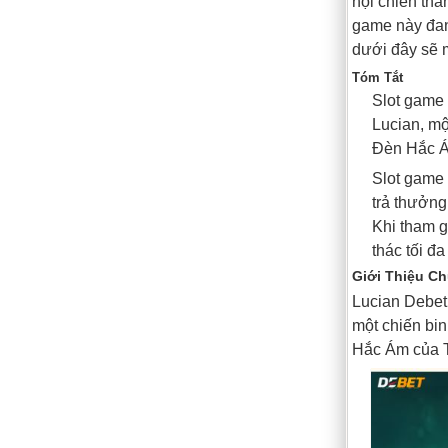
hội chiến thắ
game này đang
dưới đây sẽ 
Tóm Tắt
Slot game
Lucian, mộ
Đèn Hắc Á
Slot game 
trả thưởng
Khi tham g
thác tối đ
Giới Thiệu C
Lucian Debet 
một chiến bi
Hắc Ám của 