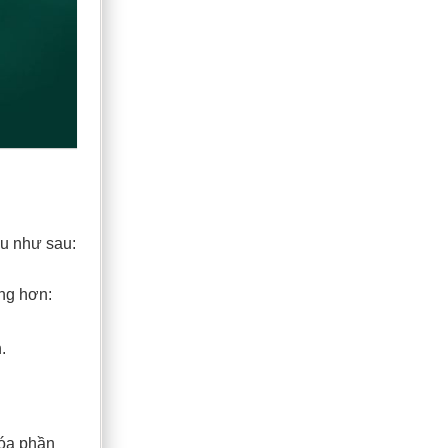
ều như sau:
ng hơn:
.
hóa phần