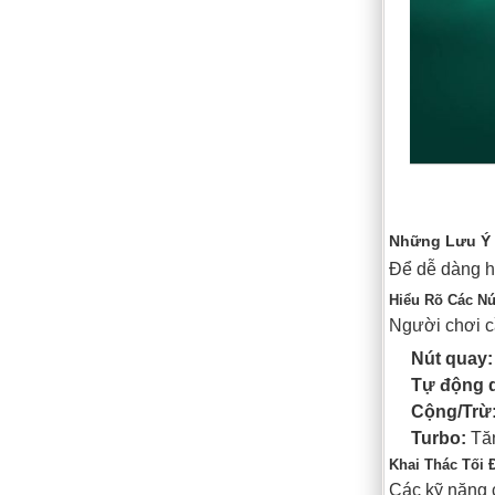
Những Lưu Ý 
Để dễ dàng h
Hiểu Rõ Các Nú
Người chơi c
Nút quay:
Tự động 
Cộng/Trừ
Turbo:
Tăn
Khai Thác Tối 
Các kỹ năng c