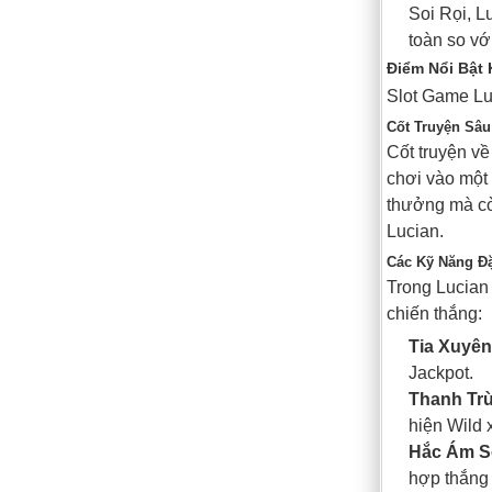
Soi Rọi, L
toàn so vớ
Điểm Nổi Bật 
Slot Game Lu
Cốt Truyện Sâu
Cốt truyện v
chơi vào một 
thưởng mà cò
Lucian.
Các Kỹ Năng Đặ
Trong Lucian 
chiến thắng:
Tia Xuyên
Jackpot.
Thanh Tr
hiện Wild 
Hắc Ám So
hợp thắng 