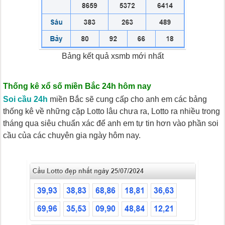
Bảng kết quả xsmb mới nhất
Thống kê xổ số miền Bắc 24h hôm nay
Soi cầu 24h
miền Bắc sẽ cung cấp cho anh em các bảng
thống kê về những cặp Lotto lâu chưa ra, Lotto ra nhiều trong
tháng qua siêu chuẩn xác để anh em tự tin hơn vào phần soi
cầu của các chuyên gia ngày hôm nay.