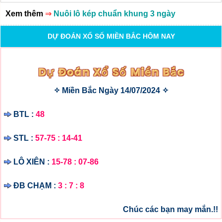
Xem thêm
⇒
Nuôi lô kép chuẩn khung 3 ngày
DỰ ĐOÁN XỔ SỐ MIỀN BẮC HÔM NAY
✧ Miền Bắc Ngày 14/07/2024 ✧
BTL :
48
STL :
57-75 : 14-41
LÔ XIÊN :
15-78 : 07-86
ĐB CHẠM :
3 : 7 : 8
Chúc các bạn may mắn.!!