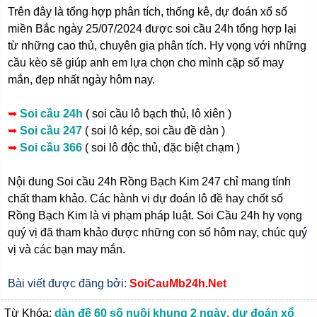
Trên đây là tổng hợp phân tích, thống kê, dự đoán xổ số
miền Bắc ngày 25/07/2024 được soi cầu 24h tổng hợp lại
từ những cao thủ, chuyên gia phân tích. Hy vọng với những
cầu kèo sẽ giúp anh em lựa chọn cho mình cặp số may
mắn, đẹp nhất ngày hôm nay.
➥
Soi cầu 24h
( soi cầu lô bạch thủ, lô xiên )
➥
Soi cầu 247
( soi lô kép, soi cầu đề dàn )
➥
Soi cầu 366
( soi lô độc thủ, đặc biệt chạm )
Nội dung Soi cầu 24h Rồng Bạch Kim 247 chỉ mang tính
chất tham khảo. Các hành vi dự đoán lô đề hay chốt số
Rồng Bạch Kim là vi phạm pháp luật. Soi Cầu 24h hy vọng
quý vị đã tham khảo được những con số hôm nay, chúc quý
vị và các bạn may mắn.
Bài viết được đăng bởi:
SoiCauMb24h.Net
Từ Khóa:
dàn đề 60 số nuôi khung 2 ngày
,
dự đoán xổ