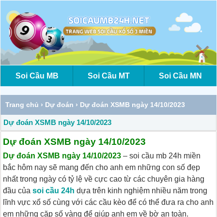
Soi Cầu MB
Soi Cầu MT
Soi Cầu MN
Trang chủ
›
Dự đoán
›
Dự đoán XSMB ngày 14/10/2023
Dự đoán XSMB ngày 14/10/2023
Dự đoán XSMB ngày 14/10/2023
Dự đoán XSMB ngày 14/10/2023
– soi cầu mb 24h miền
bắc hôm nay sẽ mang đến cho anh em những con số đẹp
nhất trong ngày có tỷ lệ về cực cao từ các chuyên gia hàng
đầu của
soi cầu 24h
dựa trên kinh nghiệm nhiều năm trong
lĩnh vực xổ số cùng với các cầu kèo để có thể đưa ra cho anh
em những cặp số vàng để giúp anh em về bờ an toàn.