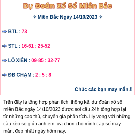
✧ Miền Bắc Ngày 14/10/2023 ✧
BTL :
73
STL :
16-61 : 25-52
LÔ XIÊN :
09-85 : 32-77
ĐB CHẠM :
2 : 5 : 8
Chúc các bạn may mắn.!!
Trên đây là tổng hợp phân tích, thống kê, dự đoán xổ số
miền Bắc ngày 14/10/2023 được soi cầu 24h tổng hợp lại
từ những cao thủ, chuyên gia phân tích. Hy vọng với những
cầu kèo sẽ giúp anh em lựa chọn cho mình cặp số may
mắn, đẹp nhất ngày hôm nay.