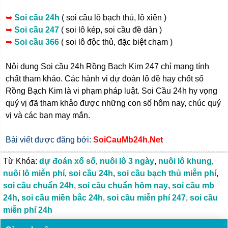
➥
Soi cầu 24h
( soi cầu lô bạch thủ, lô xiên )
➥
Soi cầu 247
( soi lô kép, soi cầu đề dàn )
➥
Soi cầu 366
( soi lô độc thủ, đặc biệt chạm )
Nội dung Soi cầu 24h Rồng Bạch Kim 247 chỉ mang tính
chất tham khảo. Các hành vi dự đoán lô đề hay chốt số
Rồng Bạch Kim là vi phạm pháp luật. Soi Cầu 24h hy vọng
quý vị đã tham khảo được những con số hôm nay, chúc quý
vị và các bạn may mắn.
Bài viết được đăng bởi:
SoiCauMb24h.Net
Từ Khóa:
dự đoán xổ số
,
nuôi lô 3 ngày
,
nuôi lô khung
,
nuôi lô miễn phí
,
soi cầu 24h
,
soi cầu bạch thủ miễn phí
,
soi cầu chuẩn 24h
,
soi cầu chuẩn hôm nay
,
soi cầu mb
24h
,
soi cầu miền bắc 24h
,
soi cầu miễn phí 247
,
soi cầu
miễn phí 24h