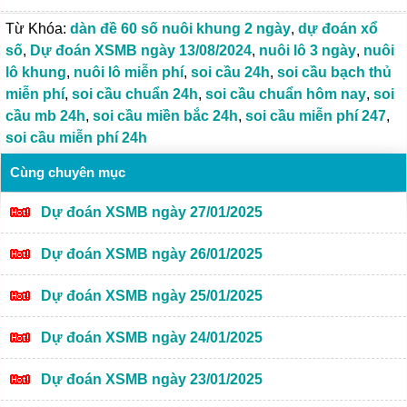
Từ Khóa:
dàn đề 60 số nuôi khung 2 ngày
,
dự đoán xổ
số
,
Dự đoán XSMB ngày 13/08/2024
,
nuôi lô 3 ngày
,
nuôi
lô khung
,
nuôi lô miễn phí
,
soi cầu 24h
,
soi cầu bạch thủ
miễn phí
,
soi cầu chuẩn 24h
,
soi cầu chuẩn hôm nay
,
soi
cầu mb 24h
,
soi cầu miền bắc 24h
,
soi cầu miễn phí 247
,
soi cầu miễn phí 24h
Cùng chuyên mục
Dự đoán XSMB ngày 27/01/2025
Dự đoán XSMB ngày 26/01/2025
Dự đoán XSMB ngày 25/01/2025
Dự đoán XSMB ngày 24/01/2025
Dự đoán XSMB ngày 23/01/2025