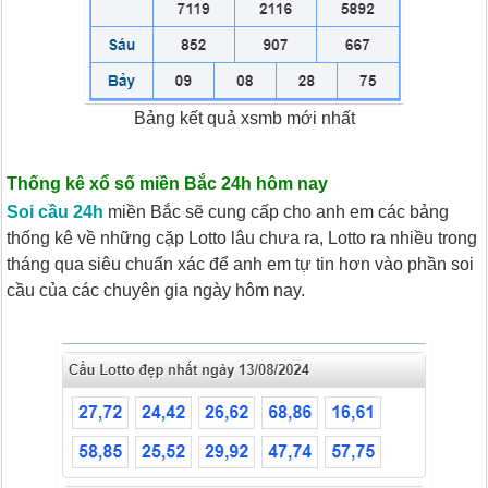
Bảng kết quả xsmb mới nhất
Thống kê xổ số miền Bắc 24h hôm nay
Soi cầu 24h
miền Bắc sẽ cung cấp cho anh em các bảng
thống kê về những cặp Lotto lâu chưa ra, Lotto ra nhiều trong
tháng qua siêu chuẩn xác để anh em tự tin hơn vào phần soi
cầu của các chuyên gia ngày hôm nay.