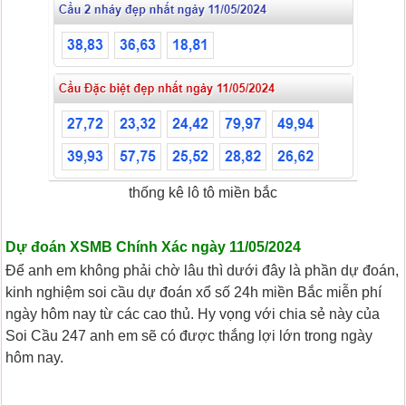
thống kê lô tô miền bắc
Dự đoán XSMB Chính Xác ngày 11/05/2024
Để anh em không phải chờ lâu thì dưới đây là phần dự đoán,
kinh nghiệm soi cầu dự đoán xổ số 24h miền Bắc miễn phí
ngày hôm nay từ các cao thủ. Hy vọng với chia sẻ này của
Soi Cầu 247 anh em sẽ có được thắng lợi lớn trong ngày
hôm nay.