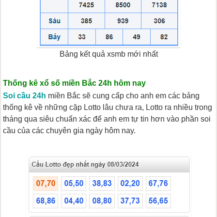
Bảng kết quả xsmb mới nhất
Thống kê xổ số miền Bắc 24h hôm nay
Soi cầu 24h
miền Bắc sẽ cung cấp cho anh em các bảng
thống kê về những cặp Lotto lâu chưa ra, Lotto ra nhiều trong
tháng qua siêu chuẩn xác để anh em tự tin hơn vào phần soi
cầu của các chuyên gia ngày hôm nay.