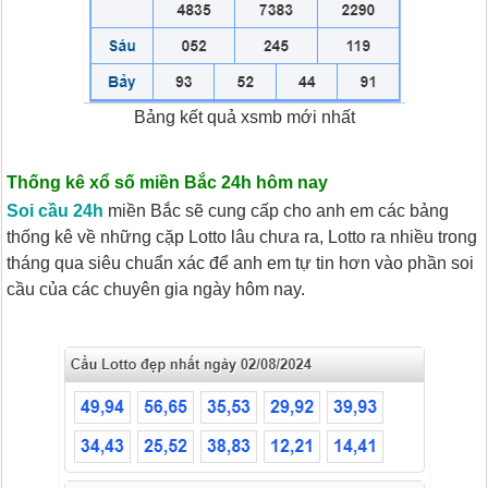
Bảng kết quả xsmb mới nhất
Thống kê xổ số miền Bắc 24h hôm nay
Soi cầu 24h
miền Bắc sẽ cung cấp cho anh em các bảng
thống kê về những cặp Lotto lâu chưa ra, Lotto ra nhiều trong
tháng qua siêu chuẩn xác để anh em tự tin hơn vào phần soi
cầu của các chuyên gia ngày hôm nay.