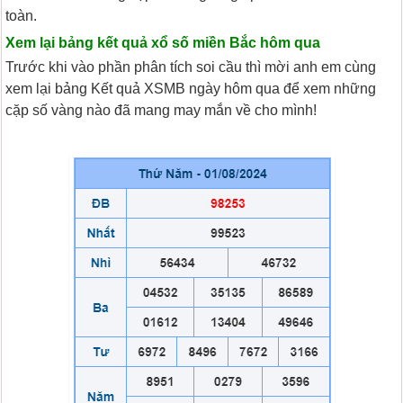
toàn.
Xem lại bảng kết quả xổ số miền Bắc hôm qua
Trước khi vào phần phân tích soi cầu thì mời anh em cùng
xem lại bảng Kết quả XSMB ngày hôm qua để xem những
cặp số vàng nào đã mang may mắn về cho mình!