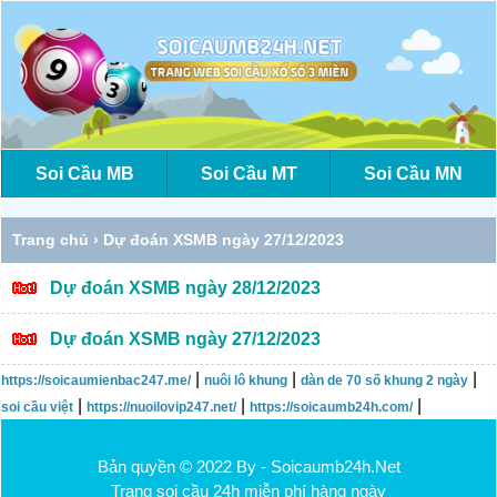
Soi Cầu MB
Soi Cầu MT
Soi Cầu MN
Trang chủ
›
Dự đoán XSMB ngày 27/12/2023
Dự đoán XSMB ngày 28/12/2023
Dự đoán XSMB ngày 27/12/2023
|
|
|
https://soicaumienbac247.me/
nuôi lô khung
dàn de 70 số khung 2 ngày
|
|
|
soi cầu việt
https://nuoilovip247.net/
https://soicaumb24h.com/
Bản quyền © 2022 By - Soicaumb24h.Net
Trang soi cầu 24h miễn phí hàng ngày