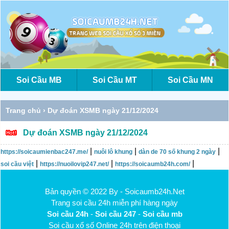
Soi Cầu MB
Soi Cầu MT
Soi Cầu MN
Trang chủ
›
Dự đoán XSMB ngày 21/12/2024
Dự đoán XSMB ngày 21/12/2024
|
|
|
https://soicaumienbac247.me/
nuôi lô khung
dàn de 70 số khung 2 ngày
|
|
|
soi cầu việt
https://nuoilovip247.net/
https://soicaumb24h.com/
Bản quyền © 2022 By - Soicaumb24h.Net
Trang soi cầu 24h miễn phí hàng ngày
Soi cầu 24h
-
Soi cầu 247
-
Soi cầu mb
Soi cầu xổ số Online 24h trên điện thoại