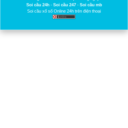
Soi cầu 24h
-
Soi cầu 247
-
Soi cầu mb
Soi cầu xổ số Online 24h trên điện thoại