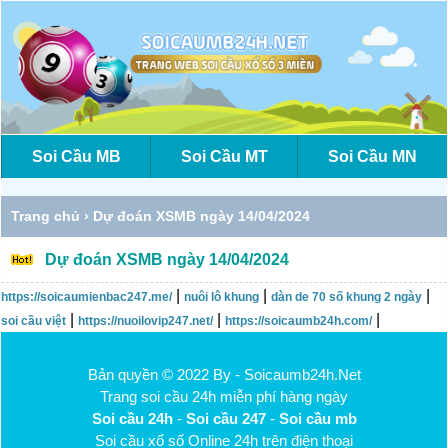
Soi Cầu MB
Soi Cầu MT
Soi Cầu MN
Trang chủ
›
Dự đoán XSMB ngày 14/04/2024
Dự đoán XSMB ngày 14/04/2024
|
|
|
https://soicaumienbac247.me/
nuôi lô khung
dàn de 70 số khung 2 ngày
|
|
|
soi cầu việt
https://nuoilovip247.net/
https://soicaumb24h.com/
Bản quyền © 2022 By - Soicaumb24h.Net
Trang soi cầu 24h miễn phí hàng ngày
Soi cầu 24h
-
Soi cầu 247
-
Soi cầu mb
Soi cầu xổ số Online 24h trên điện thoại