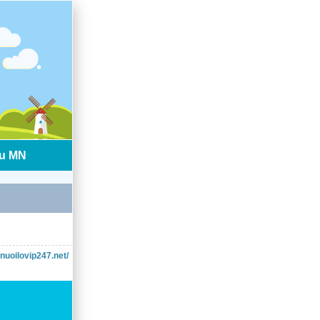
ầu MN
/nuoilovip247.net/