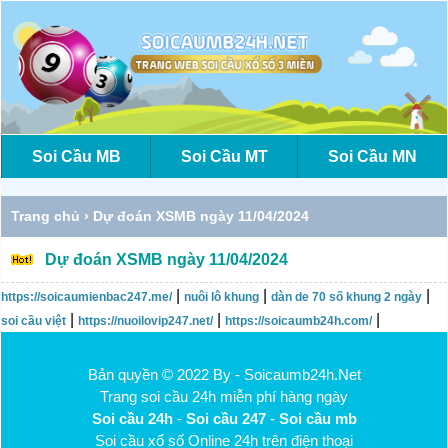
Soi Cầu MB
Soi Cầu MT
Soi Cầu MN
Trang chủ
›
Dự đoán XSMB ngày 11/04/2024
Dự đoán XSMB ngày 11/04/2024
|
|
|
https://soicaumienbac247.me/
nuôi lô khung
dàn de 70 số khung 2 ngày
|
|
|
soi cầu việt
https://nuoilovip247.net/
https://soicaumb24h.com/
Bản quyền © 2022 By - Soicaumb24h.Net
Trang soi cầu 24h miễn phí hàng ngày
Soi cầu 24h
-
Soi cầu 247
-
Soi cầu mb
Soi cầu xổ số Online 24h trên điện thoại