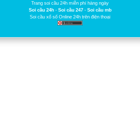
Trang soi cầu 24h miễn phí hàng ngày
Soi cầu 24h
-
Soi cầu 247
-
Soi cầu mb
Soi cầu xổ số Online 24h trên điện thoại