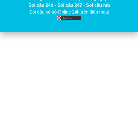
Soi cầu 24h
-
Soi cầu 247
-
Soi cầu mb
Soi cầu xổ số Online 24h trên điện thoại