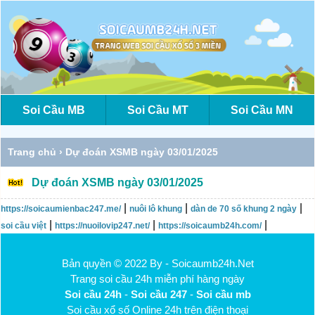
Soi Cầu MB
Soi Cầu MT
Soi Cầu MN
Trang chủ
›
Dự đoán XSMB ngày 03/01/2025
Dự đoán XSMB ngày 03/01/2025
|
|
|
https://soicaumienbac247.me/
nuôi lô khung
dàn de 70 số khung 2 ngày
|
|
|
soi cầu việt
https://nuoilovip247.net/
https://soicaumb24h.com/
Bản quyền © 2022 By - Soicaumb24h.Net
Trang soi cầu 24h miễn phí hàng ngày
Soi cầu 24h
-
Soi cầu 247
-
Soi cầu mb
Soi cầu xổ số Online 24h trên điện thoại